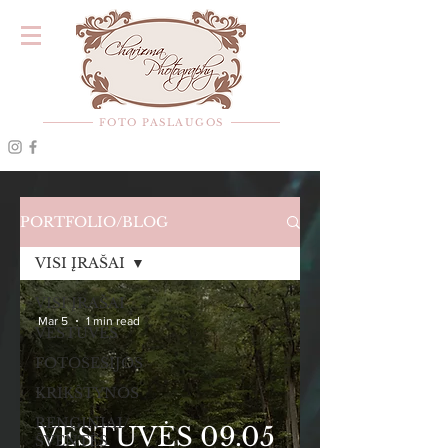
FOTO PASLAUGOS
PORTFOLIO/BLOG
VISI ĮRAŠAI
VISI ĮRAŠAI
Mar 5
1 min read
VESTUVĖS
FOTOSESIJOS
KRIKŠTYNOS
RENGINIAI/
VESTUVĖS 09.05
ŠVENTĖS