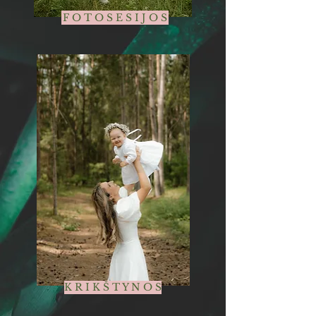
F O T O S E S I J O S
K R I K Š T Y N O S