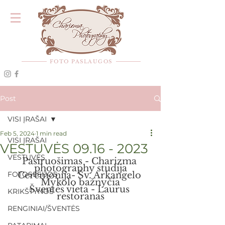
FOTO PASLAUGOS
Post
VISI ĮRAŠAI
Feb 5, 2024
1 min read
VISI ĮRAŠAI
VESTUVĖS 09.16 - 2023
VESTUVĖS
Pasiruošimas - Charizma 
photography studija
FOTOSESIJOS
Ceremonija- Šv. Arkangelo 
Mykolo bažnyčia
Šventės vieta - Laurus 
KRIKŠTYNOS
restoranas
RENGINIAI/ŠVENTĖS