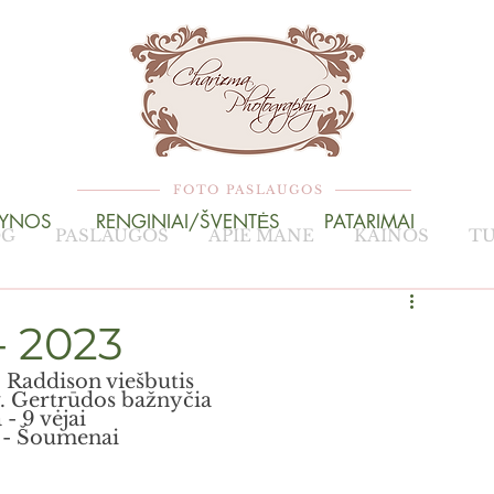
FOTO PASLAUGOS
TYNOS
RENGINIAI/ŠVENTĖS
PATARIMAI
OG
PASLAUGOS
APIE MANE
KAINOS
TU
- 2023
 Raddison viešbutis
. Gertrūdos bažnyčia
 - 9 vėjai
 - Šoumenai 