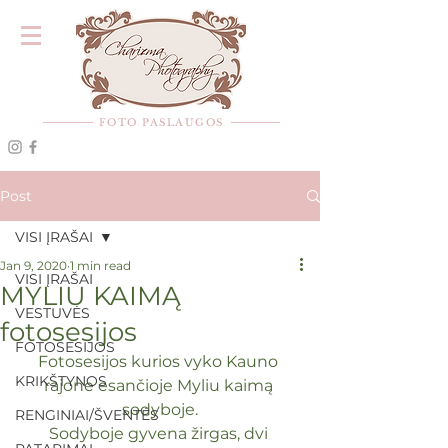
FOTO PASLAUGOS
Post
VISI ĮRAŠAI
Jan 9, 2020
1 min read
VISI ĮRAŠAI
MYLIU KAIMĄ
VESTUVĖS
fotosesijos
FOTOSESIJOS
Fotosesijos kurios vyko Kauno 
KRIKŠTYNOS
rajone esančioje Myliu kaimą 
sodyboje.
RENGINIAI/ŠVENTĖS
Sodyboje gyvena žirgas, dvi 