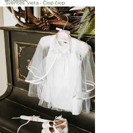
PATARIMAI
Šventės  vieta - Čiop čiop 