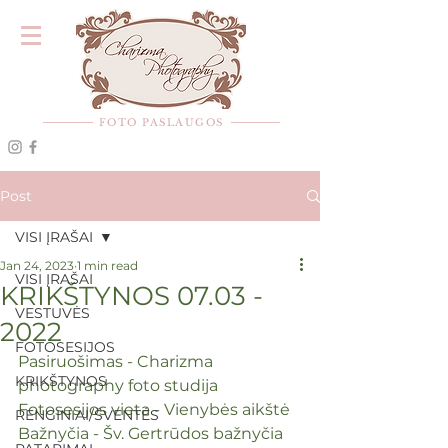
FOTO PASLAUGOS
Post
VISI ĮRAŠAI
Jan 24, 2023
1 min read
VISI ĮRAŠAI
KRIKŠTYNOS 07.03 -
VESTUVĖS
2022
FOTOSESIJOS
Pasiruošimas - Charizma 
KRIKŠTYNOS
photography foto studija
Fotosesijos vieta - Vienybės aikštė
RENGINIAI/ŠVENTĖS
Bažnyčia - Šv. Gertrūdos bažnyčia