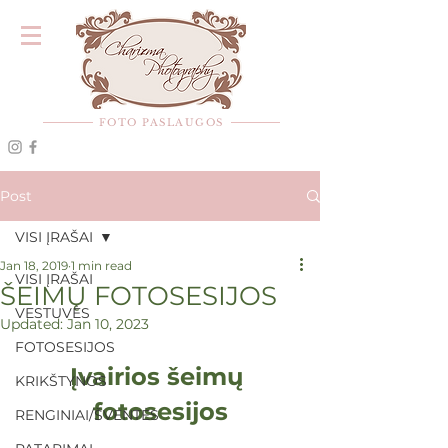
FOTO PASLAUGOS
Post
VISI ĮRAŠAI
Jan 18, 2019
1 min read
VISI ĮRAŠAI
ŠEIMŲ FOTOSESIJOS
VESTUVĖS
Updated:
Jan 10, 2023
FOTOSESIJOS
Įvairios šeimų 
KRIKŠTYNOS
fotosesijos
RENGINIAI/ŠVENTĖS